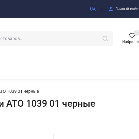
купателю
UA
Личный каби
0
Избранн
АКСЕССУАРЫ
TO 1039 01 черные
 ATO 1039 01 черные