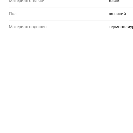
Материал стельки
басня
Пол
женский
Материал подошвы
термополиу