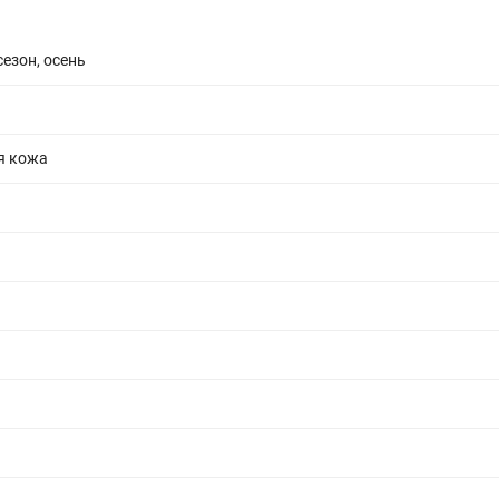
сезон, осень
я кожа
3