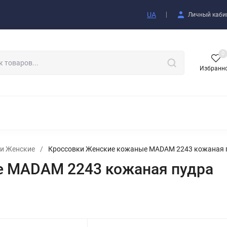
купателю
UA
Личный каби
0
Избранн
АКСЕССУАРЫ
и Женские
/
Кроссовки Женские кожаные MADAM 2243 кожаная 
е MADAM 2243 кожаная пудра