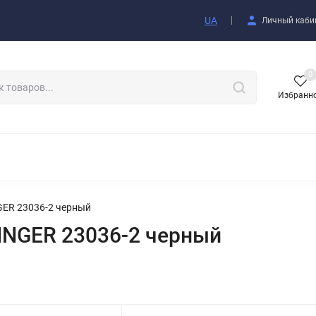
купателю
UA
Личный каби
0
Избранн
АКСЕССУАРЫ
ER 23036-2 черный
NGER 23036-2 черный